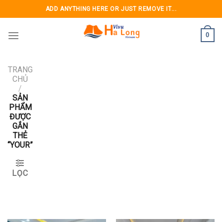
Skip
ADD ANYTHING HERE OR JUST REMOVE IT...
to
content
0
TRANG
CHỦ
/
SẢN
PHẨM
ĐƯỢC
GẮN
THẺ
“YOUR”
LỌC