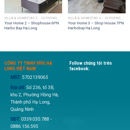
VILLA & HOMESTAY 5 - 10 PHÒNG NGỦ
VILLA & HOMESTAY 5 - 10 PHÒNG NGỦ
Your Home 2 – Shophouse 6PN
Your Home 3 – Shop House 7PN
Harbo Bay Hạ Long
Harbobay Hạ Long
CÔNG TY TNHH VIVU HẠ
Follow chúng tôi trên
LONG VIỆT NAM
facebook:
MST:
5702139065
Địa chỉ:
Số 236, tổ 3B,
khu 2, Phường Hồng Hà,
Thành phố Hạ Long,
Quảng Ninh
SĐT:
0339.030.788 -
0886.156.595