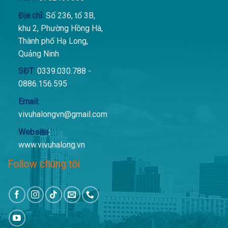
Địa chỉ:
Số 236, tổ 3B,
khu 2, Phường Hồng Hà,
Thành phố Hạ Long,
Quảng Ninh
SĐT:
0339.030.788 -
0886.156.595
Email:
vivuhalongvn@gmail.com
Website
:
www.vivuhalong.vn
Follow chúng tôi