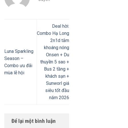
Deal hời:
Combo Hạ Long
2n1d tắm
khoáng nóng
Luna Sparkling
Onsen + Du
Season –
thuyền 5 sao +
Combo ưu đãi
Bus 2 tầng +
mùa lễ hội
khách sạn +
Sunworl giá
siêu tốt đầu
năm 2026
Để lại một bình luận