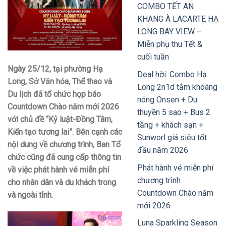
COMBO TẾT AN
KHANG À LACARTE HẠ
LONG BAY VIEW –
Miễn phụ thu Tết &
cuối tuần
Ngày 25/12, tại phường Hạ
Deal hời: Combo Hạ
Long, Sở Văn hóa, Thể thao và
Long 2n1d tắm khoáng
Du lịch đã tổ chức họp báo
nóng Onsen + Du
Countdown Chào năm mới 2026
thuyền 5 sao + Bus 2
với chủ đề “Kỷ luật-Đồng Tâm,
tầng + khách sạn +
Kiến tạo tương lai”. Bên cạnh các
Sunworl giá siêu tốt
nội dung về chương trình, Ban Tổ
đầu năm 2026
chức cũng đã cung cấp thông tin
Phát hành vé miễn phí
về việc phát hành vé miễn phí
chương trình
cho nhân dân và du khách trong
Countdown Chào năm
và ngoài tỉnh.
mới 2026
Luna Sparkling Season