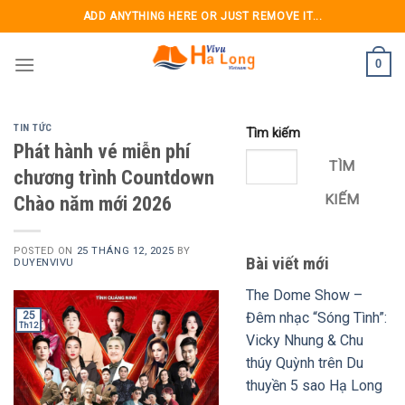
Skip
ADD ANYTHING HERE OR JUST REMOVE IT...
to
content
0
TIN TỨC
Tìm kiếm
Phát hành vé miễn phí
TÌM
chương trình Countdown
Chào năm mới 2026
KIẾM
POSTED ON
25 THÁNG 12, 2025
BY
Bài viết mới
DUYENVIVU
The Dome Show –
Đêm nhạc “Sóng Tình”:
25
Th12
Vicky Nhung & Chu
thúy Quỳnh trên Du
thuyền 5 sao Hạ Long