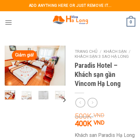
Skip
ADD ANYTHING HERE OR JUST REMOVE IT...
to
content
0
TRANG CHỦ
/
KHÁCH SẠN
/
Giảm giá!
KHÁCH SẠN 3 SAO HẠ LONG
Paradis Hotel –
Khách sạn gần
Vincom Hạ Long
500K
VND
Giá
Giá
400K
VND
gốc
hiện
Khách san Paradis Hạ Long
là:
tại