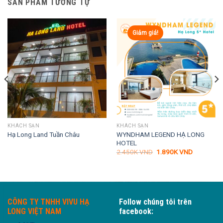
SẢN PHẨM TƯƠNG TỰ
Giảm giá!
KHÁCH SẠN
KHÁCH SẠN
WYNDHAM LEGEND HẠ LONG
Hạ Long Land Tuần Châu
HOTEL
Giá
Giá
2.450K
VND
1.890K
VND
gốc
hiện
là:
tại
VND.
2.450K VND.
là:
1.890K VN
CÔNG TY TNHH VIVU HẠ
Follow chúng tôi trên
LONG VIỆT NAM
facebook: