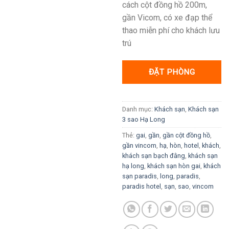
cách cột đồng hồ 200m,
500K VND.
là:
gần Vicom, có xe đạp thể
400K VND.
thao miễn phí cho khách lưu
trú
ĐẶT PHÒNG
Danh mục:
Khách sạn
,
Khách sạn
3 sao Hạ Long
Thẻ:
gai
,
gần
,
gần cột đồng hồ
,
gần vincom
,
hạ
,
hòn
,
hotel
,
khách
,
khách sạn bạch đằng
,
khách sạn
hạ long
,
khách sạn hòn gai
,
khách
sạn paradis
,
long
,
paradis
,
paradis hotel
,
sạn
,
sao
,
vincom