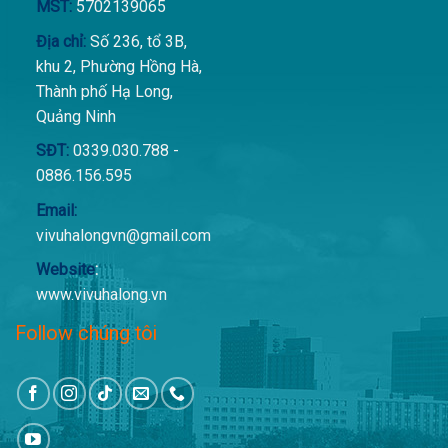
MST:
5702139065
Địa chỉ:
Số 236, tổ 3B,
khu 2, Phường Hồng Hà,
Thành phố Hạ Long,
Quảng Ninh
SĐT:
0339.030.788 -
0886.156.595
Email:
vivuhalongvn@gmail.com
Website
:
www.vivuhalong.vn
Follow chúng tôi