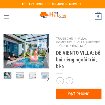
Skip
ADD ANYTHING HERE OR JUST REMOVE IT...
to
content
0
TRANG CHỦ
/
VILLA,
HOMESTAY
/
VILLA & RESORT
TRÊN 10 PHÒNG NGỦ
DE VIENTO VILLA: bể
bơi riêng ngoài trời,
bi-a
ĐẶT PHÒNG