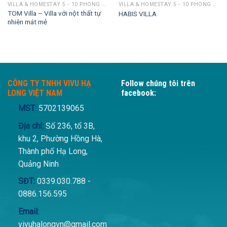
VILLA & HOMESTAY 5 - 10 PHÒNG NGỦ
VILLA & HOMESTAY 5 - 10 PHÒNG NGỦ
TOM Villa – Villa với nột thất tự
HABIS VILLA
nhiên mát mẻ
CÔNG TY TNHH VIVU HẠ
Follow chúng tôi trên
LONG VIỆT NAM
facebook:
MST:
5702139065
Địa chỉ:
Số 236, tổ 3B,
khu 2, Phường Hồng Hà,
Thành phố Hạ Long,
Quảng Ninh
SĐT:
0339.030.788 -
0886.156.595
Email:
vivuhalongvn@gmail.com