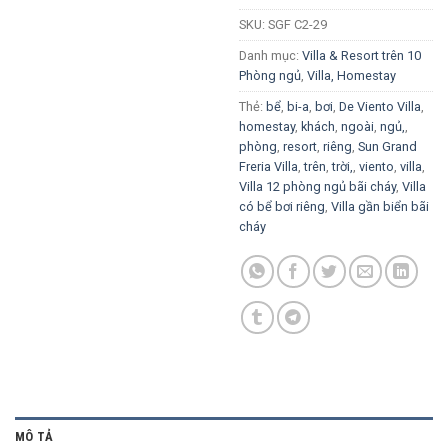
SKU:
SGF C2-29
Danh mục:
Villa & Resort trên 10
Phòng ngủ
,
Villa, Homestay
Thẻ:
bể
,
bi-a
,
bơi
,
De Viento Villa
,
homestay
,
khách
,
ngoài
,
ngủ,
,
phòng
,
resort
,
riêng
,
Sun Grand
Freria Villa
,
trên
,
trời,
,
viento
,
villa
,
Villa 12 phòng ngủ bãi cháy
,
Villa
có bể bơi riêng
,
Villa gần biển bãi
cháy
MÔ TẢ