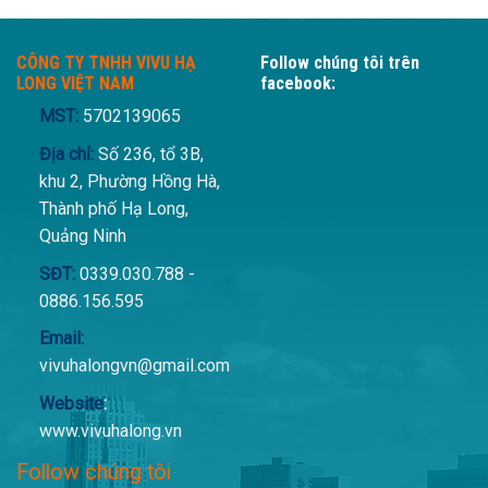
VND.
CÔNG TY TNHH VIVU HẠ
Follow chúng tôi trên
LONG VIỆT NAM
facebook:
MST:
5702139065
Địa chỉ:
Số 236, tổ 3B,
khu 2, Phường Hồng Hà,
Thành phố Hạ Long,
Quảng Ninh
SĐT:
0339.030.788 -
0886.156.595
Email:
vivuhalongvn@gmail.com
Website
:
www.vivuhalong.vn
Follow chúng tôi