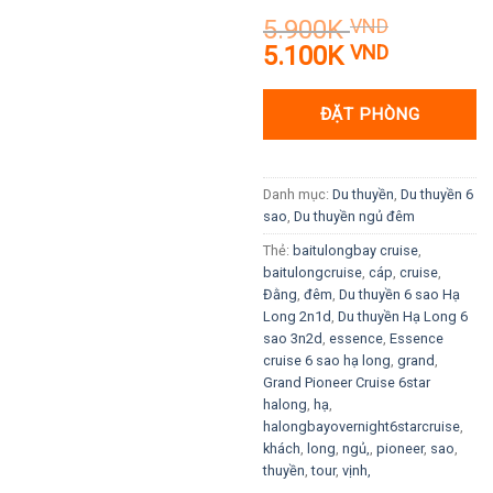
5.900K
VND
Giá
Giá
5.100K
VND
gốc
hiện
là:
tại
ĐẶT PHÒNG
5.900K VND.
là:
5.100K V
Danh mục:
Du thuyền
,
Du thuyền 6
sao
,
Du thuyền ngủ đêm
Thẻ:
baitulongbay cruise
,
baitulongcruise
,
cáp
,
cruise
,
Đằng
,
đêm
,
Du thuyền 6 sao Hạ
Long 2n1d
,
Du thuyền Hạ Long 6
sao 3n2d
,
essence
,
Essence
cruise 6 sao hạ long
,
grand
,
Grand Pioneer Cruise 6star
halong
,
hạ
,
halongbayovernight6starcruise
,
khách
,
long
,
ngủ,
,
pioneer
,
sao
,
thuyền
,
tour
,
vịnh,