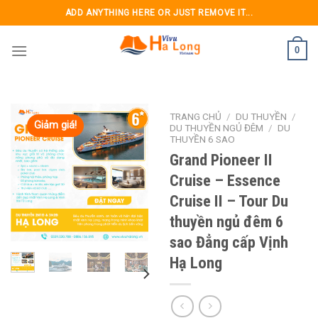
Skip
ADD ANYTHING HERE OR JUST REMOVE IT...
to
content
0
TRANG CHỦ
/
DU THUYỀN
/
Giảm giá!
DU THUYỀN NGỦ ĐÊM
/
DU
THUYỀN 6 SAO
Grand Pioneer II
Cruise – Essence
Cruise II – Tour Du
thuyền ngủ đêm 6
sao Đẳng cấp Vịnh
Hạ Long