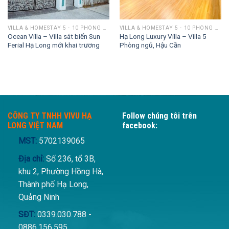
VILLA & HOMESTAY 5 - 10 PHÒNG NGỦ
VILLA & HOMESTAY 5 - 10 PHÒNG NGỦ
Ocean Villa – Villa sát biển Sun
Hạ Long Luxury Villa – Villa 5
Ferial Hạ Long mới khai trương
Phòng ngủ, Hậu Cần
VND.
CÔNG TY TNHH VIVU HẠ
Follow chúng tôi trên
LONG VIỆT NAM
facebook:
MST:
5702139065
Địa chỉ:
Số 236, tổ 3B,
khu 2, Phường Hồng Hà,
Thành phố Hạ Long,
Quảng Ninh
SĐT:
0339.030.788 -
0886.156.595