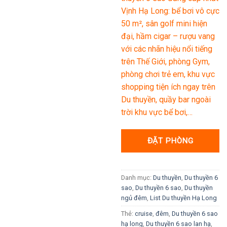
7.900K VND.
là:
Vịnh Hạ Long: bể bơi vô cực
7.690K V
50 m², sân golf mini hiện
đại, hầm cigar – rượu vang
với các nhãn hiệu nổi tiếng
trên Thế Giới, phòng Gym,
phòng chơi trẻ em, khu vực
shopping tiện ích ngay trên
Du thuyền, quầy bar ngoài
trời khu vực bể bơi,…
ĐẶT PHÒNG
Danh mục:
Du thuyền
,
Du thuyền 6
sao
,
Du thuyền 6 sao
,
Du thuyền
ngủ đêm
,
List Du thuyền Hạ Long
Thẻ:
cruise
,
đêm
,
Du thuyền 6 sao
hạ long
,
Du thuyền 6 sao lan hạ
,