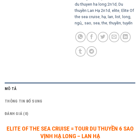
du thuyen ha long 2n1d
,
Du
thuyền Lan Hạ 2n1d
,
elite
,
Elite Of
the sea cruise
,
hạ
,
lan
,
list
,
long
,
ngủ,
,
sao
,
sea
,
the
,
thuyền
,
tuyến
MÔ TẢ
THÔNG TIN BỔ SUNG
ĐÁNH GIÁ (0)
ELITE OF THE SEA CRUISE = TOUR DU THUYỀN 6 SAO
VỊNH HẠ LONG – LAN HẠ