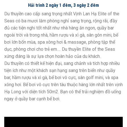
Hải trình 2 ngày 1 đêm, 3 ngày 2 đêm
Du thuyền cao cấp sang trọng nhất Vịnh Lan Hạ Elite of the
Seas có ba mươi lăm phòng nghỉ sang trọng, rộng rãi, đầy
đủ các tiện nghi tốt nhất như nhà hàng ăn ngon, quầy bar
ngoài trời và trong nhà, hầm rượu và xì gà, sân gôn mini, bể
bơi lớn bốn mùa, spa xông hơi & massage, phòng tập thể
dục, phòng chơi cho trẻ em…. Du thuyền Elite of the Seas
xứng đáng là sự lựa chọn hoàn hảo của du khách.
Du thuyền có thiết kế hiện đại, sang chảnh và tích hợp nhiều
tiện ích như một khách sạn hạng sang trên biển như quầy
bar, hầm rượu và xì gà, bể bơi vô cực, sân golf mini, và spa
xông hơi. Bể bơi vô cực trên tàu thuộc hàng lớn nhất trên vịnh
Hạ Long với diện tích 50m2. Bạn có thể trải nghiệm đồ uống
ngay ở quầy bar cạnh bể bơi.