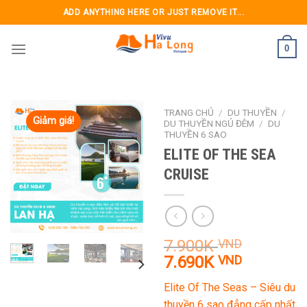
Skip
ADD ANYTHING HERE OR JUST REMOVE IT...
to
content
0
TRANG CHỦ
/
DU THUYỀN
/
Giảm giá!
DU THUYỀN NGỦ ĐÊM
/
DU
THUYỀN 6 SAO
ELITE OF THE SEA
CRUISE
7.900K
VND
Giá
Giá
7.690K
VND
gốc
hiện
Elite Of The Seas – Siêu du
là:
tại
thuyền 6 sao đẳng cấp nhất