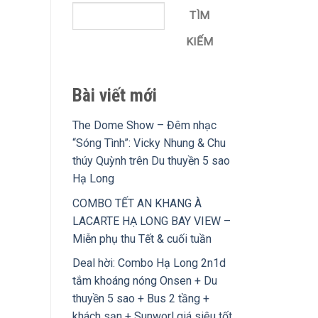
TÌM
KIẾM
Bài viết mới
The Dome Show – Đêm nhạc
“Sóng Tình”: Vicky Nhung & Chu
thúy Quỳnh trên Du thuyền 5 sao
Hạ Long
COMBO TẾT AN KHANG À
LACARTE HẠ LONG BAY VIEW –
Miễn phụ thu Tết & cuối tuần
Deal hời: Combo Hạ Long 2n1d
tắm khoáng nóng Onsen + Du
thuyền 5 sao + Bus 2 tầng +
khách sạn + Sunworl giá siêu tốt