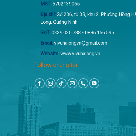
MST:
5702139065
Địa chỉ:
Số 236, tổ 3B, khu 2, Phường Hồng H
Long, Quảng Ninh
SĐT:
0339.030.788 - 0886.156.595
Email:
vivuhalongvn@gmail.com
Website
:
www.vivuhalong.vn
Follow chúng tôi