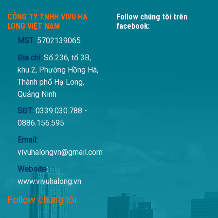
CÔNG TY TNHH VIVU HẠ
Follow chúng tôi trên
LONG VIỆT NAM
facebook:
MST:
5702139065
Địa chỉ:
Số 236, tổ 3B,
khu 2, Phường Hồng Hà,
Thành phố Hạ Long,
Quảng Ninh
SĐT:
0339.030.788 -
0886.156.595
Email:
vivuhalongvn@gmail.com
Website
:
www.vivuhalong.vn
Follow chúng tôi