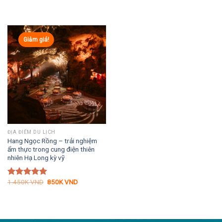
Giảm giá!
ĐỊA ĐIỂM DU LỊCH
Hang Ngọc Rồng – trải nghiệm
ẩm thực trong cung điện thiên
nhiên Hạ Long kỳ vỹ
Giá
Giá
1.450K
VND
850K
VND
Được xếp
gốc
hiện
hạng
5.00
là:
tại
5 sao
1.450K VND.
là:
850K VND.