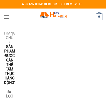
Skip
ADD ANYTHING HERE OR JUST REMOVE IT...
to
content
0
TRANG
CHỦ
/
SẢN
PHẨM
ĐƯỢC
GẮN
THẺ
“ẨM
THỰC
HANG
ĐỘNG”
LỌC