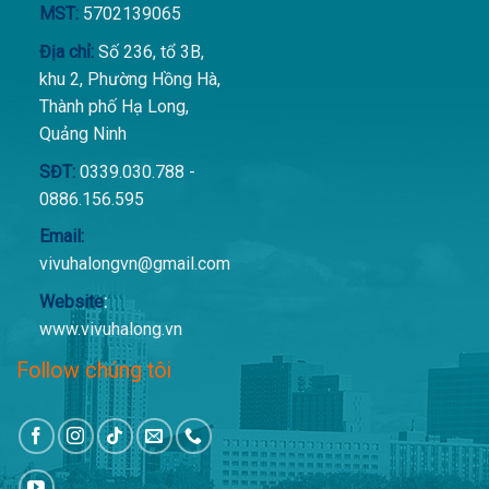
MST:
5702139065
Địa chỉ:
Số 236, tổ 3B,
khu 2, Phường Hồng Hà,
Thành phố Hạ Long,
Quảng Ninh
SĐT:
0339.030.788 -
0886.156.595
Email:
vivuhalongvn@gmail.com
Website
:
www.vivuhalong.vn
Follow chúng tôi