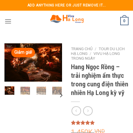
Skip
ADD ANYTHING HERE OR JUST REMOVE IT...
to
content
0
TRANG CHỦ
/
TOUR DU LỊCH
Giảm giá!
HẠ LONG
/
VIVU HẠ LONG
TRONG NGÀY
Hang Ngọc Rồng –
trải nghiệm ẩm thực
trong cung điện thiên
nhiên Hạ Long kỳ vỹ
5.00
3
trên 5
1.450K
VND