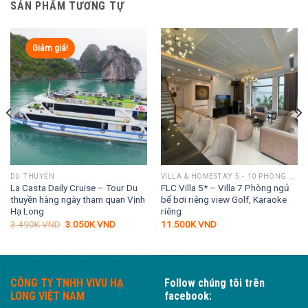
SẢN PHẨM TƯƠNG TỰ
Giảm giá!
DU THUYỀN
VILLA & HOMESTAY 5 - 10 PHÒNG NGỦ
La Casta Daily Cruise – Tour Du
FLC Villa 5* – Villa 7 Phòng ngủ
thuyền hàng ngày tham quan Vịnh
bể bơi riêng view Golf, Karaoke
Hạ Long
riêng
Giá
Giá
3.490K
VND
3.050K
VND
11.500K
VND
gốc
hiện
là:
tại
3.490K VND.
là:
3.050K VND.
CÔNG TY TNHH VIVU HẠ
Follow chúng tôi trên
LONG VIỆT NAM
facebook: