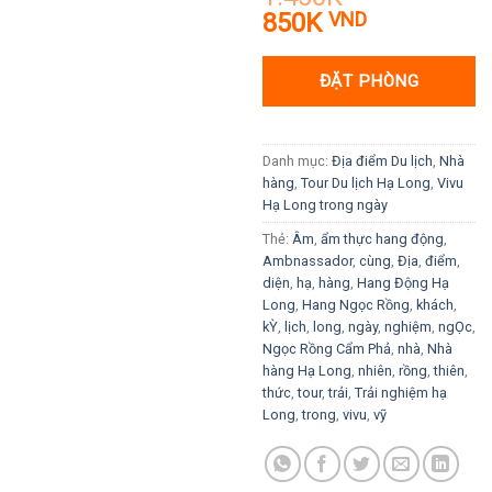
dựa trên
Giá
Giá
850K
VND
đánh giá
gốc
hiện
là:
tại
ĐẶT PHÒNG
1.450K VND.
là:
850K VND.
Danh mục:
Địa điểm Du lịch
,
Nhà
hàng
,
Tour Du lịch Hạ Long
,
Vivu
Hạ Long trong ngày
Thẻ:
Âm
,
ẩm thực hang động
,
Ambnassador
,
cùng
,
Địa
,
điểm
,
diện
,
hạ
,
hàng
,
Hang Động Hạ
Long
,
Hang Ngọc Rồng
,
khách
,
kỲ
,
lịch
,
long
,
ngày
,
nghiệm
,
ngỌc
,
Ngọc Rồng Cẩm Phả
,
nhà
,
Nhà
hàng Hạ Long
,
nhiên
,
rồng
,
thiên
,
thức
,
tour
,
trải
,
Trải nghiệm hạ
Long
,
trong
,
vivu
,
vỹ