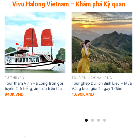
Vivu Halong Vietnam – Khám phá Kỳ quan
DU THUYỀN
TOUR DU LỊCH HẠ LONG
Tour thăm Vịnh Hạ Long trọn gói
Tour ghép Du lịch Bình Liêu – Mùa
tuyến 2, 6 tiếng, ăn trưa trên tàu
Vàng biên giới 2 ngày 1 đêm
840K
VND
1.690K
VND