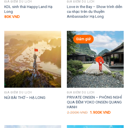
ĐỊA ĐIỂM DU LỊCH
ĐỊA ĐIỂM DU LỊCH
KDL sinh thái Happy Land Hạ
Love in the Bay – Show trình diễn
Long
ca nhạc trên du thuyền
Ambassador Hạ Long
80K
VND
Giảm giá!
ĐỊA ĐIỂM DU LỊCH
ĐỊA ĐIỂM DU LỊCH
PRIVATE ONSEN – PHÒNG NGHỈ
NÚI BÀI THƠ – HẠ LONG
QUA ĐÊM YOKO ONSEN QUANG
HANH
Giá
Giá
2.200K
VND
1.900K
VND
gốc
hiện
là:
tại
2.200K VND.
là:
1.900K VN