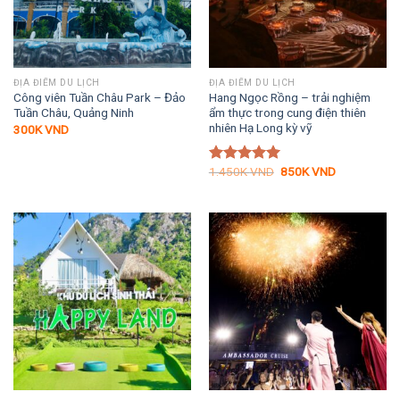
ĐỊA ĐIỂM DU LỊCH
ĐỊA ĐIỂM DU LỊCH
Công viên Tuần Châu Park – Đảo
Hang Ngọc Rồng – trải nghiệm
Tuần Châu, Quảng Ninh
ẩm thực trong cung điện thiên
nhiên Hạ Long kỳ vỹ
300K
VND
Giá
Giá
1.450K
VND
850K
VND
Được xếp
gốc
hiện
hạng
5.00
là:
tại
5 sao
1.450K VND.
là:
850K VND.