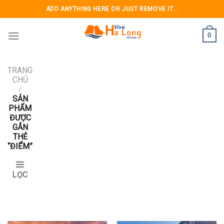
Skip
ADD ANYTHING HERE OR JUST REMOVE IT...
to
content
0
TRANG
CHỦ
/
SẢN
PHẨM
ĐƯỢC
GẮN
THẺ
“ĐIỂM”
LỌC