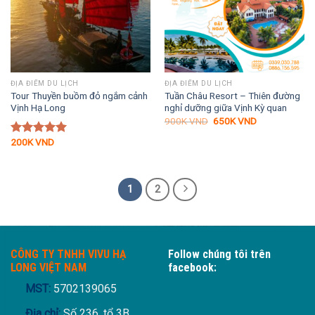
ĐỊA ĐIỂM DU LỊCH
ĐỊA ĐIỂM DU LỊCH
Tour Thuyền buồm đỏ ngắm cảnh
Tuần Châu Resort – Thiên đường
Vịnh Hạ Long
nghỉ dưỡng giữa Vịnh Kỳ quan
Giá
Giá
900K
VND
650K
VND
gốc
hiện
là:
tại
200K
VND
Được xếp
900K VND.
là:
hạng
5.00
650K VND.
5 sao
1
2
CÔNG TY TNHH VIVU HẠ
Follow chúng tôi trên
LONG VIỆT NAM
facebook:
MST:
5702139065
Địa chỉ:
Số 236, tổ 3B,