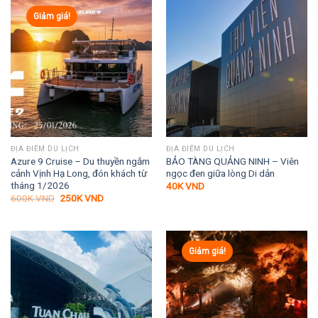
Giảm giá!
ĐỊA ĐIỂM DU LỊCH
ĐỊA ĐIỂM DU LỊCH
Azure 9 Cruise – Du thuyền ngắm
BẢO TÀNG QUẢNG NINH – Viên
cảnh Vịnh Hạ Long, đón khách từ
ngọc đen giữa lòng Di dản
tháng 1/2026
40K
VND
Giá
Giá
600K
VND
250K
VND
gốc
hiện
là:
tại
600K VND.
là:
250K VND.
Giảm giá!