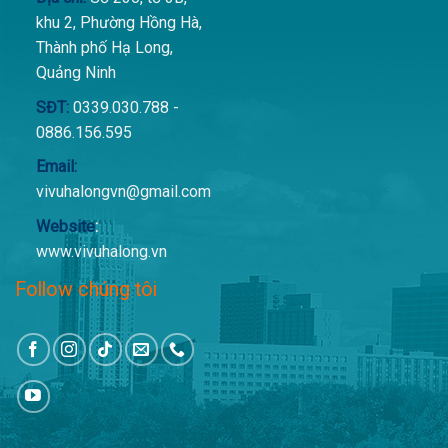
khu 2, Phường Hồng Hà,
Thành phố Hạ Long,
Quảng Ninh
SĐT:
0339.030.788 -
0886.156.595
Email:
vivuhalongvn@gmail.com
Website
:
www.vivuhalong.vn
Follow chúng tôi