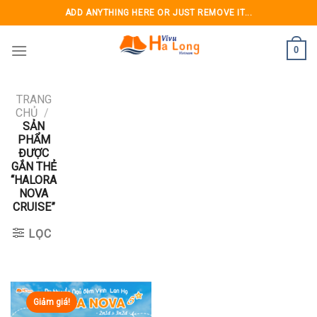
Skip
ADD ANYTHING HERE OR JUST REMOVE IT...
to
content
0
TRANG
CHỦ
/
SẢN
PHẨM
ĐƯỢC
GẮN THẺ
“HALORA
NOVA
CRUISE”
LỌC
Giảm giá!