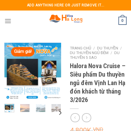
Skip
ADD ANYTHING HERE OR JUST REMOVE IT...
to
content
0
TRANG CHỦ
/
DU THUYỀN
/
Giảm giá!
DU THUYỀN NGỦ ĐÊM
/
DU
THUYỀN 5 SAO
Halora Nova Cruise –
Siêu phẩm Du thuyền
ngủ đêm Vịnh Lan Hạ
đón khách từ tháng
3/2026
4.800K
VND