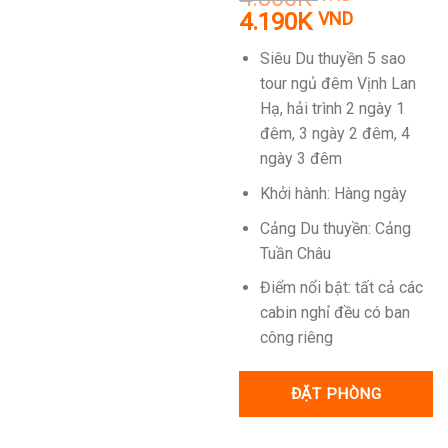
Giá
Giá
4.190K
VND
gốc
hiện
Siêu Du thuyền 5 sao
là:
tại
tour ngủ đêm Vịnh Lan
4.800K VND.
là:
Hạ, hải trình 2 ngày 1
4.190K V
đêm, 3 ngày 2 đêm, 4
ngày 3 đêm
Khởi hành: Hàng ngày
Cảng Du thuyền: Cảng
Tuần Châu
Điểm nổi bật: tất cả các
cabin nghỉ đều có ban
công riêng
ĐẶT PHÒNG