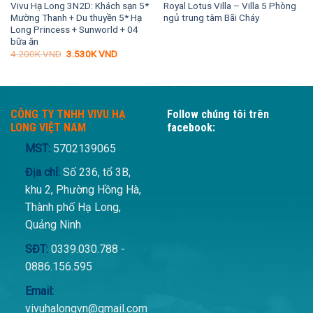
Vivu Hạ Long 3N2D: Khách sạn 5*
Royal Lotus Villa – Villa 5 Phòng
Mường Thanh + Du thuyền 5* Hạ
ngủ trung tâm Bãi Cháy
Long Princess + Sunworld + 04
bữa ăn
Giá
Giá
4.200K
VND
3.530K
VND
gốc
hiện
là:
tại
4.200K VND.
là:
3.530K VND.
CÔNG TY TNHH VIVU HẠ
Follow chúng tôi trên
LONG VIỆT NAM
facebook:
MST:
5702139065
Địa chỉ:
Số 236, tổ 3B,
khu 2, Phường Hồng Hà,
Thành phố Hạ Long,
Quảng Ninh
SĐT:
0339.030.788 -
0886.156.595
Email:
vivuhalongvn@gmail.com