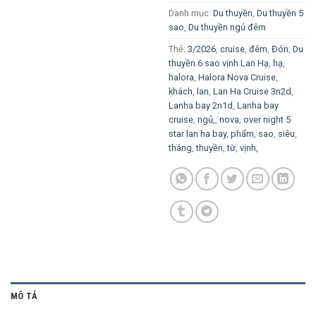
Danh mục:
Du thuyền
,
Du thuyền 5
sao
,
Du thuyền ngủ đêm
Thẻ:
3/2026
,
cruise
,
đêm
,
Đón
,
Du
thuyền 6 sao vịnh Lan Hạ
,
hạ
,
halora
,
Halora Nova Cruise
,
khách
,
lan
,
Lan Ha Cruise 3n2d
,
Lanha bay 2n1d
,
Lanha bay
cruise
,
ngủ,
,
nova
,
over night 5
star lan ha bay
,
phẩm
,
sao
,
siêu
,
tháng
,
thuyền
,
từ
,
vịnh,
MÔ TẢ