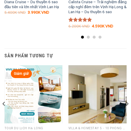
Diana Cruise – Du thuyền 6 sao
Calista Cruise – Trải nghiệm đẳng
đầu tiên và lớn nhất Vịnh Lan Hạ
cấp nghỉ đêm trên Vịnh Hạ Long &
Lan Hạ – Du thuyền 6 sao
Giá
Giá
5.400K
VND
3.990K
VND
gốc
hiện
là:
tại
5.400K VND.
là:
Giá
Giá
6.200K
VND
4.590K
VND
Được xếp
3.990K VND.
gốc
hiện
hạng
5.00
VND.
là:
tại
5 sao
6.200K VND.
là:
4.590K VN
SẢN PHẨM TƯƠNG TỰ
Giảm giá!
TOUR DU LỊCH HẠ LONG
VILLA & HOMESTAY 5 - 10 PHÒNG NGỦ