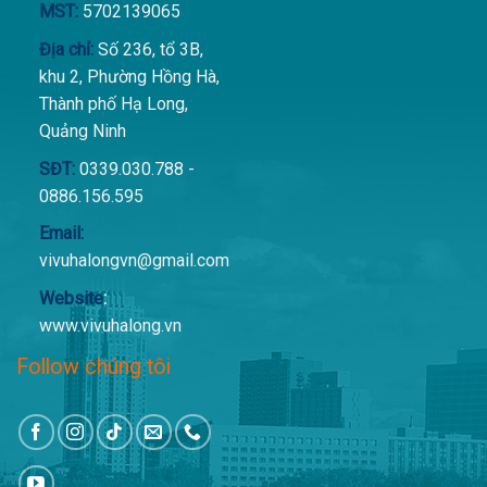
MST:
5702139065
Địa chỉ:
Số 236, tổ 3B,
khu 2, Phường Hồng Hà,
Thành phố Hạ Long,
Quảng Ninh
SĐT:
0339.030.788 -
0886.156.595
Email:
vivuhalongvn@gmail.com
Website
:
www.vivuhalong.vn
Follow chúng tôi