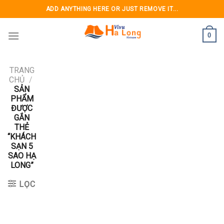
Skip
ADD ANYTHING HERE OR JUST REMOVE IT...
to
content
0
TRANG
CHỦ
/
SẢN
PHẨM
ĐƯỢC
GẮN
THẺ
“KHÁCH
SẠN 5
SAO HẠ
LONG”
LỌC