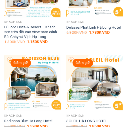
KHÁCH SẠN
KHÁCH SẠN
D’Lioro Hote & Resort – Khách
Delasea Phát Linh Hạ Long Hotel
sạn trên đồi cao view toàn cảnh
Giá
Giá
2.320K
VND
1.780K
VND
gốc
hiện
Bãi Cháy và Vịnh Hạ Long
là:
tại
Giá
Giá
1.300K
VND
1.150K
VND
2.320K VND.
là:
gốc
hiện
1.780K VN
là:
tại
1.300K VND.
là:
1.150K VND.
Giảm giá!
Giảm giá!
KHÁCH SẠN
KHÁCH SẠN
Radisson Blue Ha Long Hotel
SOLEIL HẠ LONG HOTEL
Giá
Giá
Giá
Giá
5.200K
VND
2.590K
VND
2.200K
VND
1.850K
VND