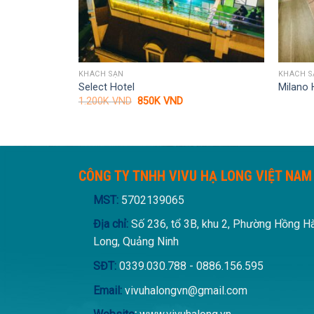
KHÁCH SẠN
KHÁCH S
Select Hotel
Milano 
Giá
Giá
1.200K
VND
850K
VND
gốc
hiện
là:
tại
1.200K VND.
là:
850K VND.
CÔNG TY TNHH VIVU HẠ LONG VIỆT NAM
MST:
5702139065
Địa chỉ:
Số 236, tổ 3B, khu 2, Phường Hồng H
Long, Quảng Ninh
SĐT:
0339.030.788 - 0886.156.595
Email:
vivuhalongvn@gmail.com