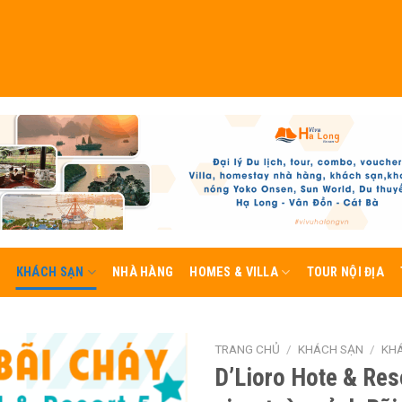
KHÁCH SẠN
NHÀ HÀNG
HOMES & VILLA
TOUR NỘI ĐỊA
TRANG CHỦ
/
KHÁCH SẠN
/
KHÁ
D’Lioro Hote & Res