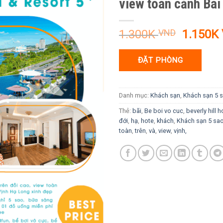
view toàn cảnh Bãi
Giá
1.300K
VND
1.150K
gốc
là:
ĐẶT PHÒNG
1.300K
Danh mục:
Khách sạn
,
Khách sạn 5 
Thẻ:
bãi
,
Be boi vo cuc
,
beverly hill h
đới
,
hạ
,
hote
,
khách
,
Khách sạn 5 sao
toàn
,
trên
,
và
,
view
,
vịnh,