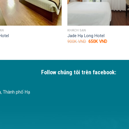
ẠN
KHÁCH SẠN
Hotel
Jade Hạ Long Hotel
Giá
Giá
900K
VND
650K
VND
gốc
hiện
là:
tại
900K VND.
là:
650K VND.
Follow chúng tôi trên facebook:
à, Thành phố Hạ