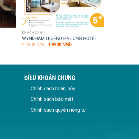
KHÁCH SẠN
WYNDHAM LEGEND HẠ LONG HOTEL
Giá
Giá
2.450K
VND
1.890K
VND
gốc
hiện
là:
tại
2.450K VND.
là:
1.890K VND.
ĐIỀU KHOẢN CHUNG
Chính sách hoàn, hủy
Chính sách bảo mật
Chính sách quyền riêng tư