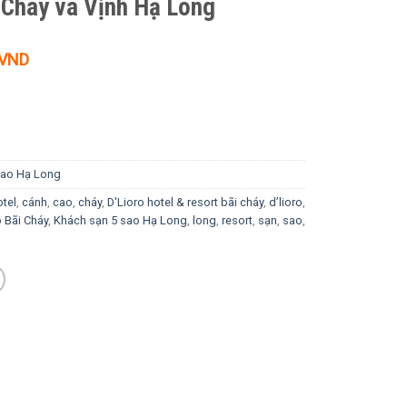
 Cháy và Vịnh Hạ Long
Giá
VND
hiện
tại
 VND.
là:
1.150K VND.
sao Hạ Long
otel
,
cánh
,
cao
,
cháy
,
D'Lioro hotel & resort bãi cháy
,
d’lioro
,
 Bãi Cháy
,
Khách sạn 5 sao Hạ Long
,
long
,
resort
,
sạn
,
sao
,