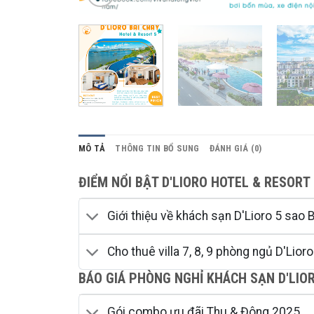
MÔ TẢ
THÔNG TIN BỔ SUNG
ĐÁNH GIÁ (0)
ĐIỂM NỔI BẬT D'LIORO HOTEL & RESORT
Giới thiệu về khách sạn D'Lioro 5 sao 
Cho thuê villa 7, 8, 9 phòng ngủ D'Lior
BÁO GIÁ PHÒNG NGHỈ KHÁCH SẠN D'LIO
Gói combo ưu đãi Thu & Đông 2025