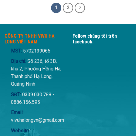
1
2
CÔNG TY TNHH VIVU HẠ
Follow chúng tôi trên
LONG VIỆT NAM
facebook:
MST:
5702139065
Địa chỉ:
Số 236, tổ 3B,
khu 2, Phường Hồng Hà,
Thành phố Hạ Long,
Quảng Ninh
SĐT:
0339.030.788 -
0886.156.595
Email:
vivuhalongvn@gmail.com
Website
: