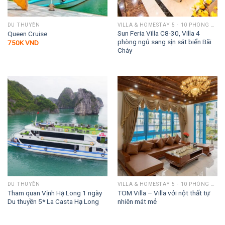
DU THUYỀN
VILLA & HOMESTAY 5 - 10 PHÒNG NGỦ
Sun Feria Villa C8-30, Villa 4
Queen Cruise
phòng ngủ sang sịn sát biển Bãi
750K
VND
Cháy
DU THUYỀN
VILLA & HOMESTAY 5 - 10 PHÒNG NGỦ
Tham quan Vịnh Hạ Long 1 ngày
TOM Villa – Villa với nột thất tự
Du thuyền 5* La Casta Hạ Long
nhiên mát mẻ