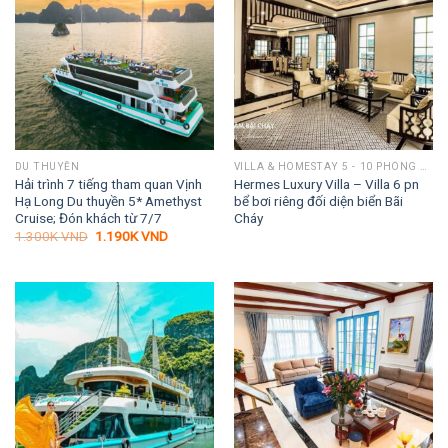
DU THUYỀN
VILLA & HOMESTAY 5 - 10 PHÒNG NGỦ
Hải trình 7 tiếng tham quan Vịnh
Hermes Luxury Villa – Villa 6 pn
Hạ Long Du thuyền 5* Amethyst
bể bơi riêng đối diện biển Bãi
Cruise; Đón khách từ 7/7
Cháy
Giá
Giá
1.300K
VND
1.190K
VND
gốc
hiện
là:
tại
1.300K VND.
là:
1.190K VND.