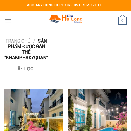
Skip
ADD ANYTHING HERE OR JUST REMOVE IT...
to
content
0
TRANG CHỦ
/
SẢN
PHẨM ĐƯỢC GẮN
THẺ
“KHAMPHAKYQUAN”
LỌC