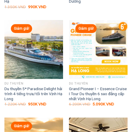
Hạ
Dương
Giá
Giá
1.350K
VND
990K
VND
gốc
hiện
là:
tại
1.350K VND.
là:
990K VND.
Giảm giá!
Giảm giá!
DU THUYỀN
DU THUYỀN
Du thuyền 5* Paradise Delight hải
Grand Pioneer I – Essence Cruise
trình 4 tiếng trưa/tối trên Vịnh Hạ
I Tour Du thuyền 6 sao đẳng cấp
Long
nhất Vịnh Hạ Long
Giá
Giá
Giá
Giá
1.220K
VND
950K
VND
6.200K
VND
5.090K
VND
gốc
hiện
gốc
hiện
là:
tại
là:
tại
1.220K VND.
là:
6.200K VND.
là:
950K VND.
5.090K VN
Giảm giá!