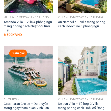
VILLA & HOMESTAY 5 - 10 PHÒNG NGỦ
VILLA & HOMESTAY 5 - 10 PHÒNG NGỦ
Amanda Villa – Villa 4 phòng ngủ
An Nam Villa – Villa mang phong
mang phong cách nhiệt đới tươi
cách Indochine 6 phòng ngủ
mát
8.500K
VND
Giảm giá!
DU THUYỀN
VILLA & HOMESTAY 5 - 10 PHÒNG NGỦ
Catamaran Cruise – Du thuyền
De Luu Villa – Tổ hợp 2 Villa
trong ngày tham quan Vịnh Lan
mang phong cách Hoài cổ Đông