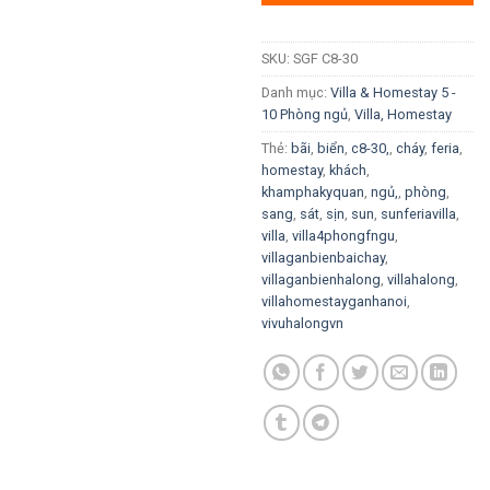
SKU:
SGF C8-30
Danh mục:
Villa & Homestay 5 -
10 Phòng ngủ
,
Villa, Homestay
Thẻ:
bãi
,
biển
,
c8-30,
,
cháy
,
feria
,
homestay
,
khách
,
khamphakyquan
,
ngủ,
,
phòng
,
sang
,
sát
,
sịn
,
sun
,
sunferiavilla
,
villa
,
villa4phongfngu
,
villaganbienbaichay
,
villaganbienhalong
,
villahalong
,
villahomestayganhanoi
,
vivuhalongvn