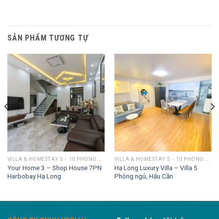
SẢN PHẨM TƯƠNG TỰ
VILLA & HOMESTAY 5 - 10 PHÒNG NGỦ
VILLA & HOMESTAY 5 - 10 PHÒNG NGỦ
Your Home 3 – Shop House 7PN
Hạ Long Luxury Villa – Villa 5
Harbobay Hạ Long
Phòng ngủ, Hậu Cần