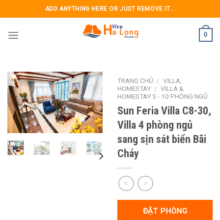
Skip
ADD ANYTHING HERE OR JUST REMOVE IT...
to
content
0
TRANG CHỦ
/
VILLA,
HOMESTAY
/
VILLA &
HOMESTAY 5 - 10 PHÒNG NGỦ
Sun Feria Villa C8-30,
Villa 4 phòng ngủ
sang sịn sát biển Bãi
Cháy
ĐẶT PHÒNG