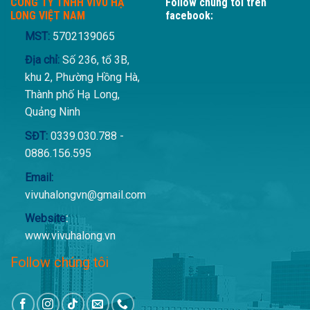
CÔNG TY TNHH VIVU HẠ
Follow chúng tôi trên
LONG VIỆT NAM
facebook:
MST:
5702139065
Địa chỉ:
Số 236, tổ 3B,
khu 2, Phường Hồng Hà,
Thành phố Hạ Long,
Quảng Ninh
SĐT:
0339.030.788 -
0886.156.595
Email:
vivuhalongvn@gmail.com
Website
:
www.vivuhalong.vn
Follow chúng tôi