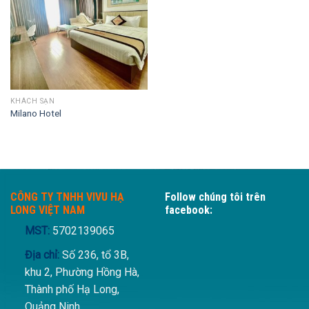
KHÁCH SẠN
Milano Hotel
CÔNG TY TNHH VIVU HẠ
Follow chúng tôi trên
LONG VIỆT NAM
facebook:
MST:
5702139065
Địa chỉ:
Số 236, tổ 3B,
khu 2, Phường Hồng Hà,
Thành phố Hạ Long,
Quảng Ninh