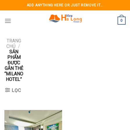
Skip
ADD ANYTHING HERE OR JUST REMOVE IT...
to
content
0
TRANG
CHỦ
/
SẢN
PHẨM
ĐƯỢC
GẮN THẺ
“MILANO
HOTEL”
LỌC