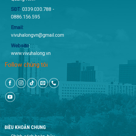
SĐT:
0339.030.788 -
0886.156.595
Email:
vivuhalongvn@gmail.com
Website
:
www.vivuhalong.vn
Follow chúng tôi
ĐIỀU KHOẢN CHUNG