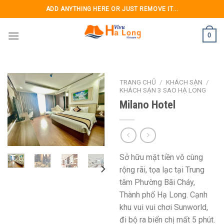
Skip
ADD ANYTHING HERE OR JUST REMOVE IT...
to
content
0
TRANG CHỦ
/
KHÁCH SẠN
/
KHÁCH SẠN 3 SAO HẠ LONG
Milano Hotel
Sở hữu mặt tiền vô cùng
rộng rãi, tọa lạc tại Trung
tâm Phường Bãi Cháy,
Thành phố Hạ Long. Cạnh
khu vui vui chơi Sunworld,
đi bộ ra biển chị mất 5 phút.