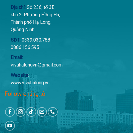
Địa chỉ:
Số 236, tổ 3B,
khu 2, Phường Hồng Hà,
Thành phố Hạ Long,
Quảng Ninh
SĐT:
0339.030.788 -
0886.156.595
Email:
vivuhalongvn@gmail.com
Website
:
www.vivuhalong.vn
Follow chúng tôi