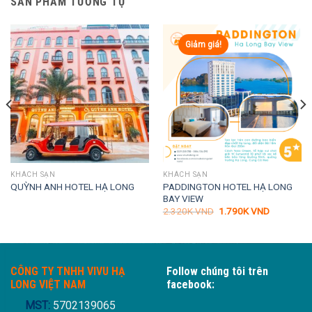
SẢN PHẨM TƯƠNG TỰ
Giảm giá!
KHÁCH SẠN
KHÁCH SẠN
PADDINGTON HOTEL HẠ LONG
QUỲNH ANH HOTEL HẠ LONG
BAY VIEW
Giá
Giá
2.320K
VND
1.790K
VND
gốc
hiện
là:
tại
VND.
2.320K VND.
là:
1.790K VN
CÔNG TY TNHH VIVU HẠ
Follow chúng tôi trên
LONG VIỆT NAM
facebook:
MST:
5702139065