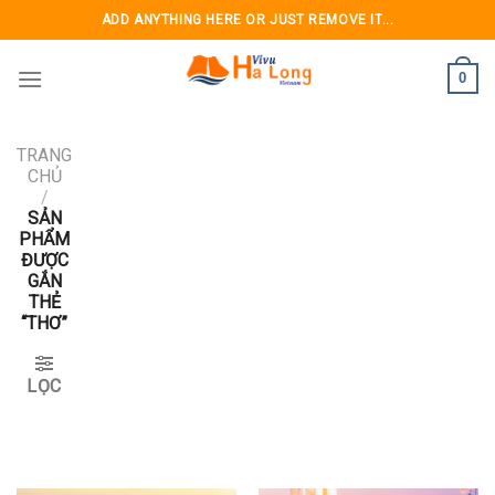
Skip
ADD ANYTHING HERE OR JUST REMOVE IT...
to
content
0
TRANG
CHỦ
/
SẢN
PHẨM
ĐƯỢC
GẮN
THẺ
“THƠ”
LỌC