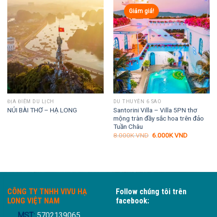
Giảm giá!
ĐỊA ĐIỂM DU LỊCH
DU THUYỀN 6 SAO
Santorini Villa – Villa 5PN thơ
NÚI BÀI THƠ – HẠ LONG
mộng tràn đầy sắc hoa trên đảo
Tuần Châu
Giá
Giá
8.000K
VND
6.000K
VND
gốc
hiện
là:
tại
8.000K VND.
là:
6.000K VN
CÔNG TY TNHH VIVU HẠ
Follow chúng tôi trên
LONG VIỆT NAM
facebook:
MST:
5702139065