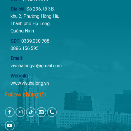
Địa chỉ:
Số 236, tổ 3B,
khu 2, Phường Hồng Hà,
Thành phố Hạ Long,
Quảng Ninh
SĐT:
0339.030.788 -
0886.156.595
Email:
vivuhalongvn@gmail.com
Website
:
www.vivuhalong.vn
Follow chúng tôi