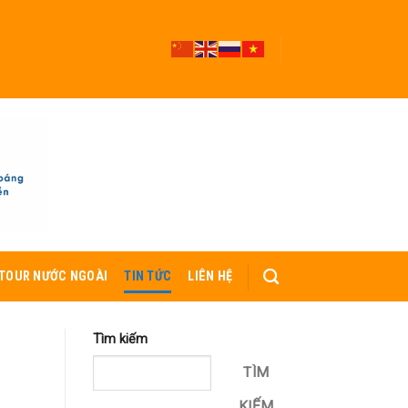
TOUR NƯỚC NGOÀI
TIN TỨC
LIÊN HỆ
Tìm kiếm
TÌM
KIẾM