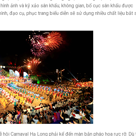
g hình ảnh và kỹ xảo sân khấu; không gian, bố cục sân khấu được
nh, đạo cụ, phục trang biểu diễn sẽ sử dụng nhiều chất liệu bắt 
 hội Carnaval Hạ Long phải kể đến màn bắn pháo hoa rực rỡ. Dù 