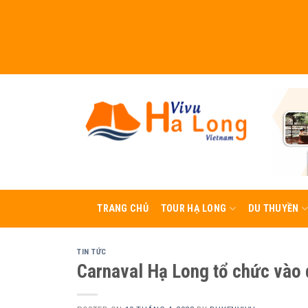
Skip
to
content
TRANG CHỦ
TOUR HẠ LONG
DU THUYỀN
TIN TỨC
Carnaval Hạ Long tổ chức vào d