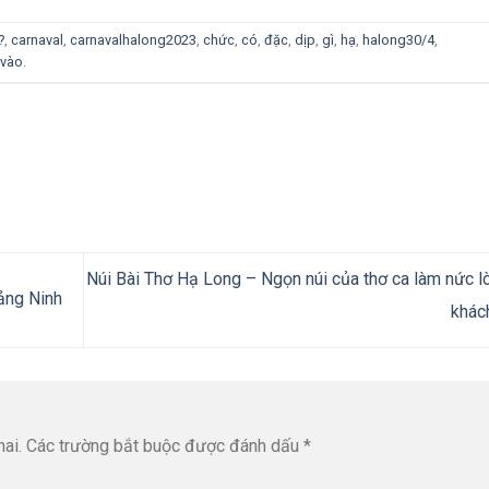
?
,
carnaval
,
carnavalhalong2023
,
chức
,
có
,
đặc
,
dịp
,
gì
,
hạ
,
halong30/4
,
vào
.
Núi Bài Thơ Hạ Long – Ngọn núi của thơ ca làm nức l
ảng Ninh
khá
ai.
Các trường bắt buộc được đánh dấu
*