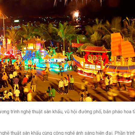
ương trình nghệ thuật sân khấu, vũ hội đường phố, bắn pháo hoa 
ghệ thuật sân khấu cùng công nghệ ánh sáng hiện đại. Phần trình