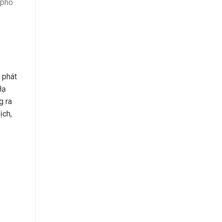
 phố
 phát
Hạ
g ra
ịch,