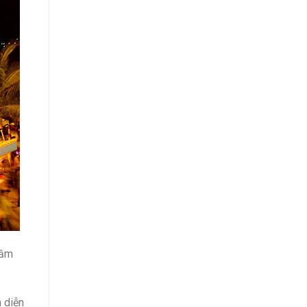
tầm
 diễn