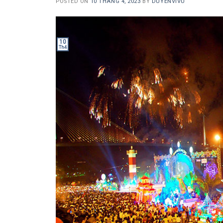
POSTED ON
10 THÁNG 4, 2023
BY
DUYENVIVU
10
Th4