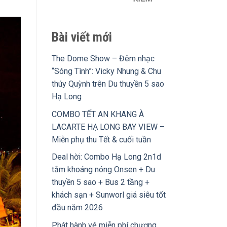
Bài viết mới
The Dome Show – Đêm nhạc
“Sóng Tình”: Vicky Nhung & Chu
thúy Quỳnh trên Du thuyền 5 sao
Hạ Long
COMBO TẾT AN KHANG À
LACARTE HẠ LONG BAY VIEW –
Miễn phụ thu Tết & cuối tuần
Deal hời: Combo Hạ Long 2n1d
tắm khoáng nóng Onsen + Du
thuyền 5 sao + Bus 2 tầng +
khách sạn + Sunworl giá siêu tốt
đầu năm 2026
Phát hành vé miễn phí chương