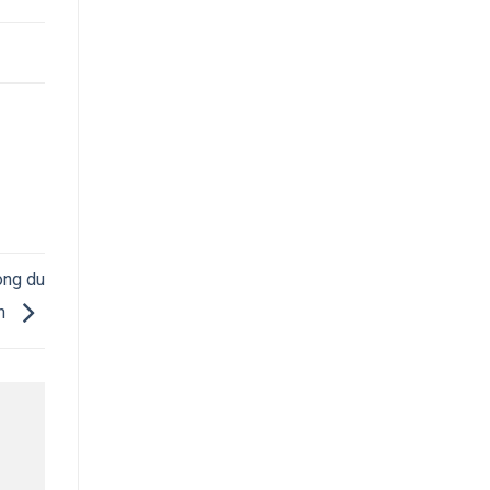
òng du
ch