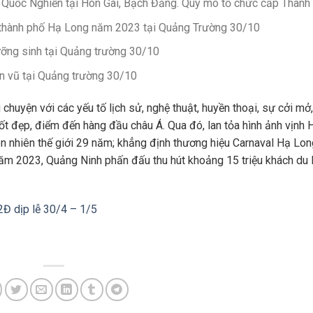
c Nghiễn tại Hòn Gai, Bạch Đằng. Quy mô tổ chức cấp Thành
t thành phố Hạ Long năm 2023 tại Quảng Trường 30/10
ỡng sinh tại Quảng trường 30/10
ân vũ tại Quảng trường 30/10
huyện với các yếu tố lịch sử, nghệ thuật, huyền thoại, sự cởi mở,
 tốt đẹp, điểm đến hàng đầu châu Á. Qua đó, lan tỏa hình ảnh vịnh 
nhiên thế giới 29 năm; khẳng định thương hiệu Carnaval Hạ Lon
ăm 2023, Quảng Ninh phấn đấu thu hút khoảng 15 triệu khách du l
2Đ dịp lễ 30/4 – 1/5