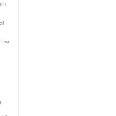
nhất
rải
 thao
ấp