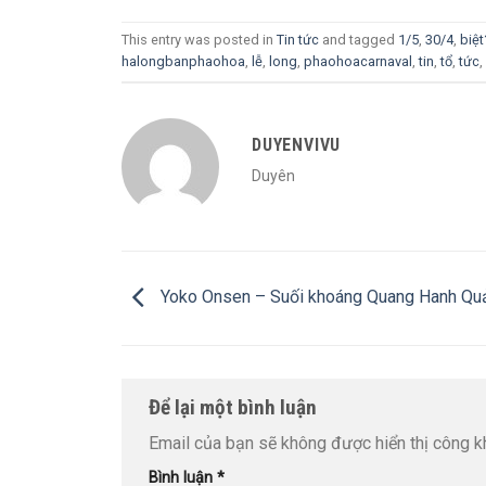
This entry was posted in
Tin tức
and tagged
1/5
,
30/4
,
biệt
halongbanphaohoa
,
lễ
,
long
,
phaohoacarnaval
,
tin
,
tổ
,
tức
,
DUYENVIVU
Duyên
Yoko Onsen – Suối khoáng Quang Hanh Qu
Để lại một bình luận
Email của bạn sẽ không được hiển thị công kh
Bình luận
*