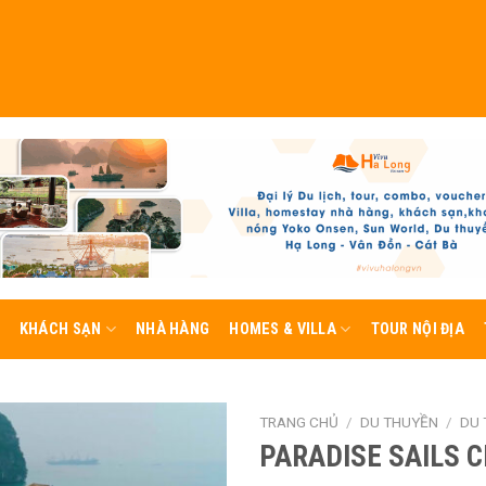
KHÁCH SẠN
NHÀ HÀNG
HOMES & VILLA
TOUR NỘI ĐỊA
TRANG CHỦ
/
DU THUYỀN
/
DU 
PARADISE SAILS C