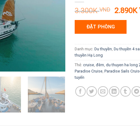
Giá
3.300K
VND
2.890K
gốc
là:
ĐẶT PHÒNG
3.300K
Danh mục:
Du thuyền
,
Du thuyền 4 s
thuyền Hạ Long
Thẻ:
cruise
,
đêm
,
du thuyen ha long
Paradise Cruise
,
Paradise Sails Cruis
tuyến