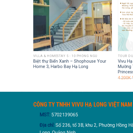
VILLA & HOMESTAY 5 - 10 PHÒNG NGỦ
TOUR DU
n gần Vincom
Biệt thự Biển Xanh – Shophouse Your
Vivu Hạ
Home 3, Harbo Bay Hạ Long
Mường 
Princes
4.200K
 VND.
CÔNG TY TNHH VIVU HẠ LONG VIỆT NAM
MST:
5702139065
Địa chỉ:
Số 236, tổ 3B, khu 2, Phường Hồng H
Long, Quảng Ninh