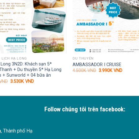
 LỊCH HẠ LONG
DU THUYỀN
 Long 3N2D: Khách sạn 5*
AMBASSADOR I CRUISE
Thanh + Du thuyền 5* Hạ Long
Giá
Giá
4.500K
VND
3.990K
VND
gốc
hiện
s + Sunworld + 04 bữa ăn
là:
tại
Giá
Giá
VND
3.530K
VND
4.500K VND.
là:
gốc
hiện
3.990K 
là:
tại
4.200K VND.
là:
3.530K VND.
Follow chúng tôi trên facebook:
à, Thành phố Hạ