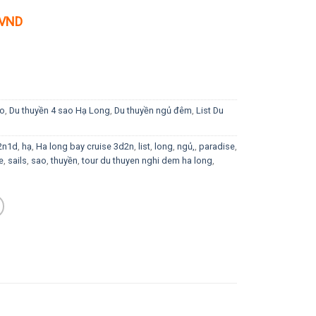
Giá
VND
hiện
tại
 VND.
là:
2.890K VND.
ao
,
Du thuyền 4 sao Hạ Long
,
Du thuyền ngủ đêm
,
List Du
 2n1d
,
hạ
,
Ha long bay cruise 3d2n
,
list
,
long
,
ngủ,
,
paradise
,
e
,
sails
,
sao
,
thuyền
,
tour du thuyen nghi dem ha long
,