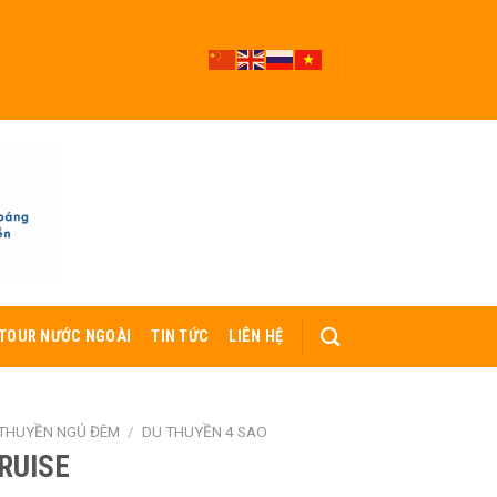
TOUR NƯỚC NGOÀI
TIN TỨC
LIÊN HỆ
THUYỀN NGỦ ĐÊM
/
DU THUYỀN 4 SAO
RUISE