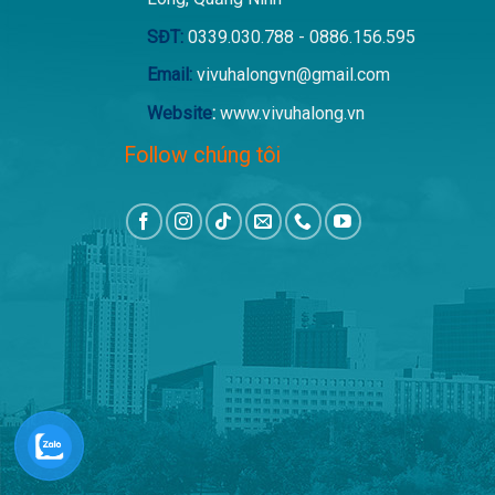
SĐT:
0339.030.788 - 0886.156.595
Email:
vivuhalongvn@gmail.com
Website
:
www.vivuhalong.vn
Follow chúng tôi