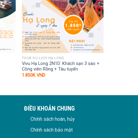
TOUR DU LỊCH HẠ LONG
Vivu Hạ Long 2N1D: Khách sạn 3 sao +
Công viên Rồng + Tàu tuyến
1.850K
VND
VND.
ĐIỀU KHOẢN CHUNG
Chính sách hoàn, hủy
Chính sách bảo mật