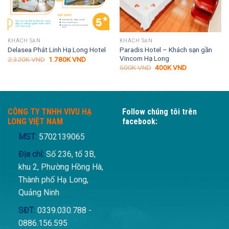
KHÁCH SẠN
KHÁCH SẠN
Paradis Hotel – Khách sạn gần
Delasea Phát Linh Hạ Long Hotel
Vincom Hạ Long
Giá
Giá
2.320K
VND
1.780K
VND
gốc
hiện
Giá
Giá
500K
VND
400K
VND
là:
tại
gốc
hiện
2.320K VND.
là:
là:
tại
VND.
1.780K VND.
500K VND.
là:
400K VND.
CÔNG TY TNHH VIVU HẠ
Follow chúng tôi trên
LONG VIỆT NAM
facebook:
MST:
5702139065
Địa chỉ:
Số 236, tổ 3B,
khu 2, Phường Hồng Hà,
Thành phố Hạ Long,
Quảng Ninh
SĐT:
0339.030.788 -
0886.156.595