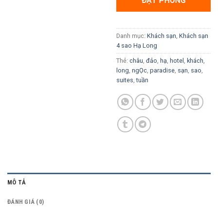
ĐẶT PHÒNG
2.180K VND.
là:
1.750K V
Danh mục:
Khách sạn
,
Khách sạn
4 sao Hạ Long
Thẻ:
châu
,
đảo
,
hạ
,
hotel
,
khách
,
long
,
ngỌc
,
paradise
,
sạn
,
sao
,
suites
,
tuần
MÔ TẢ
ĐÁNH GIÁ (0)