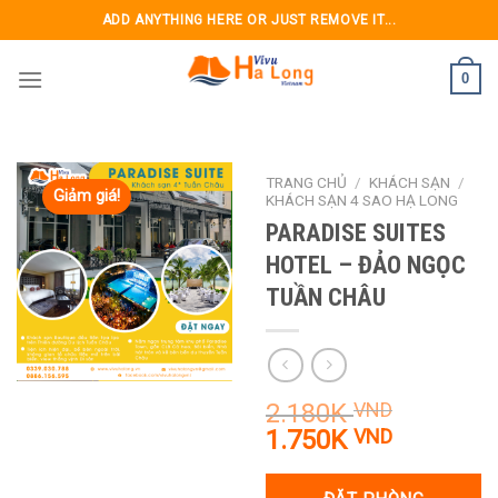
Skip
ADD ANYTHING HERE OR JUST REMOVE IT...
to
content
0
TRANG CHỦ
/
KHÁCH SẠN
/
Giảm giá!
KHÁCH SẠN 4 SAO HẠ LONG
PARADISE SUITES
HOTEL – ĐẢO NGỌC
TUẦN CHÂU
2.180K
VND
Giá
Giá
1.750K
VND
gốc
hiện
là:
tại