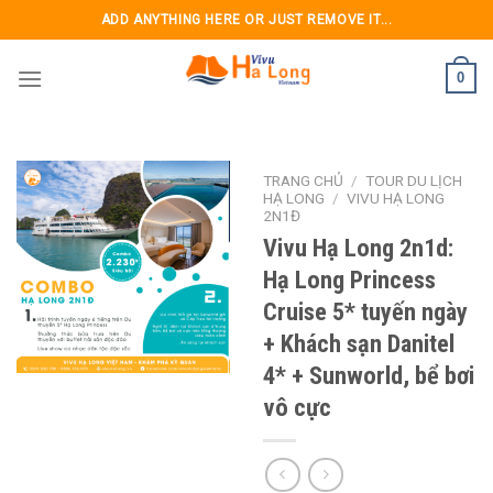
Skip
ADD ANYTHING HERE OR JUST REMOVE IT...
to
content
0
TRANG CHỦ
/
TOUR DU LỊCH
HẠ LONG
/
VIVU HẠ LONG
2N1Đ
Vivu Hạ Long 2n1d:
Hạ Long Princess
Cruise 5* tuyến ngày
+ Khách sạn Danitel
4* + Sunworld, bể bơi
vô cực