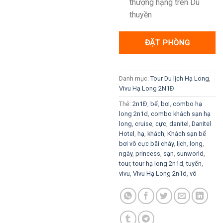
thượng hạng trên Du
thuyền
ĐẶT PHÒNG
Danh mục:
Tour Du lịch Hạ Long
,
Vivu Hạ Long 2N1Đ
Thẻ:
2n1Đ
,
bể
,
bơi
,
combo hạ
long 2n1d
,
combo khách sạn hạ
long
,
cruise
,
cực
,
danitel
,
Danitel
Hotel
,
hạ
,
khách
,
Khách sạn bể
bơi vô cực bãi cháy
,
lịch
,
long
,
ngày
,
princess
,
sạn
,
sunworld
,
tour
,
tour hạ long 2n1d
,
tuyến
,
vivu
,
Vivu Hạ Long 2n1d
,
vô