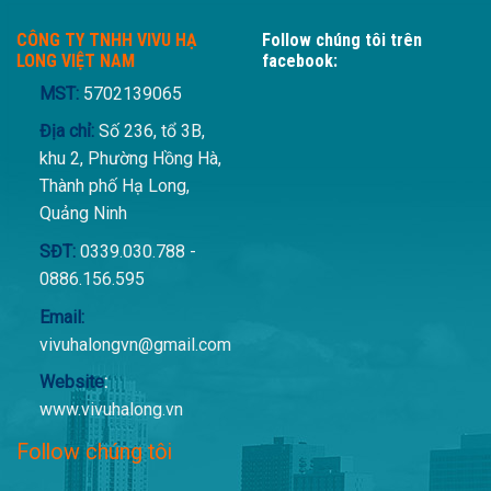
CÔNG TY TNHH VIVU HẠ
Follow chúng tôi trên
LONG VIỆT NAM
facebook:
MST:
5702139065
Địa chỉ:
Số 236, tổ 3B,
khu 2, Phường Hồng Hà,
Thành phố Hạ Long,
Quảng Ninh
SĐT:
0339.030.788 -
0886.156.595
Email:
vivuhalongvn@gmail.com
Website
:
www.vivuhalong.vn
Follow chúng tôi